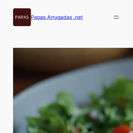
Saltar
al
Papas Arrugadas .net
contenido